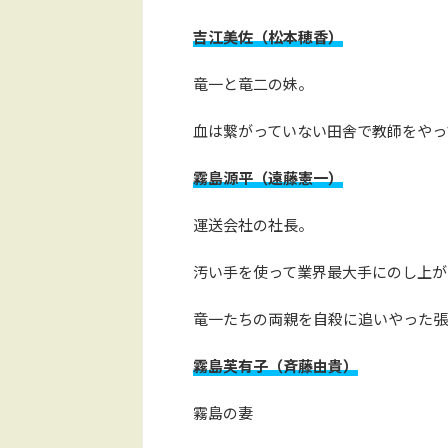
吉江美佐（松本穂香）
竜一と竜二の妹。
血は繋がっていない田舎で教師をやっ
霧島源平（遠藤憲一）
運送会社の社長。
汚い手を使って業界最大手にのし上が
竜一たちの両親を自殺に追いやった張
霧島芙有子（斉藤由貴）
霧島の妻