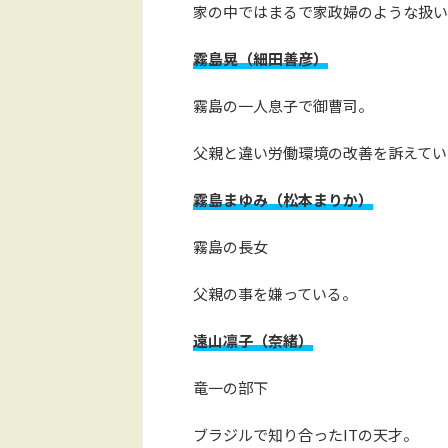
家の中ではまるで家政婦のような扱い
霧島晃（細田善彦）
霧島の一人息子で御曹司。
父親と違い労働環境の改善を訴えてい
霧島まゆみ（松本まりか）
霧島の長女
父親の事を嫌っている。
遠山凛子（奈緒）
竜一の部下
ブラジルで知り合ったITの天才。