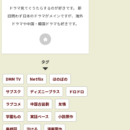
ドラマ見てぐうたらするのが好きです。 新
旧問わず日本のドラマがメインですが、海外
ドラマや中国・韓国ドラマも好きです。
タグ
DMM TV
Netflix
ほのぼの
サブスク
ディズニープラス
ドロドロ
ラブコメ
中国古装劇
友情
学園もの
実話ベース
小説原作
最終回
泣ける
漫画原作