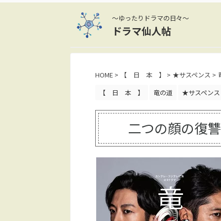
～ゆったりドラマの日々～
ドラマ仙人帖
HOME
>
【 日 本 】
>
★サスペンス
>
【 日 本 】
竜の道
★サスペンス
二つの顔の復讐