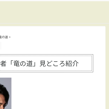
竜の道
>
者「竜の道」見どころ紹介