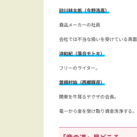
砂川林太郎（今野浩喜）
食品メーカーの社員
会社では不当な扱いを受けている真面
沖和紀（落合モトキ）
フリーのライター。
曽根村始（西郷輝彦）
関東を牛耳るヤクザの会長。
竜一から金を受け取り資金洗浄する。