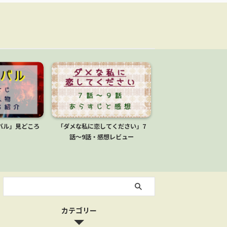
バル」見どころ
「ダメな私に恋してください」7
「サブスク彼女」4話
話～9話・感想レビュー
聴レビュー
カテゴリー