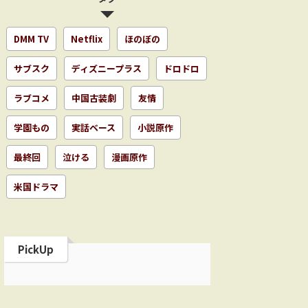
DMM TV
Netflix
ほのぼの
サブスク
ディズニープラス
ドロドロ
ラブコメ
中国古装劇
友情
学園もの
実話ベース
小説原作
最終回
泣ける
漫画原作
米国ドラマ
PickUp