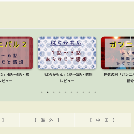
２」4話～6話・感
「ばらかもん」1話～3話・感想
狂気の村「ガンニ
レビュー
レビュー
紹介
 】
【 海 外 】
【 中 国 】