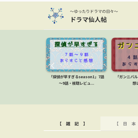
～ゆったりドラマの日々～
ドラマ仙人帖
ト」9話～10話・感想レ
「探偵が早すぎるseason1」7話
「ガンニバル
ビュー
～9話・視聴レビュ...
想
【 雑 記 】
【 日 本