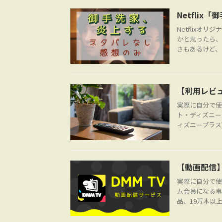
Netfli
Netflix
かと思ったら、
さもあるけど、ち
【利用レビ
実際に自分で使
ト・ディズニー
ィズニープラス)
【動画配信】
実際に自分で使
ム会員になる事
品、19万本以上の