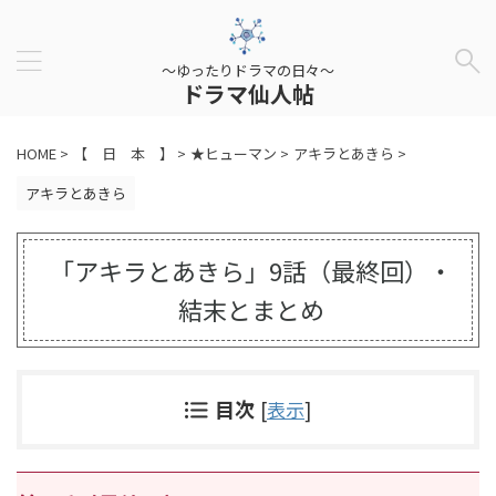
～ゆったりドラマの日々～
ドラマ仙人帖
HOME
>
【 日 本 】
>
★ヒューマン
>
アキラとあきら
>
アキラとあきら
「アキラとあきら」9話（最終回）・
結末とまとめ
目次
[
表示
]