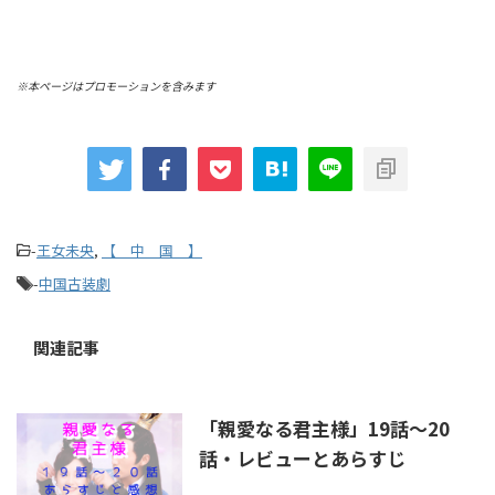
※本ページはプロモーションを含みます
-
王女未央
,
【 中 国 】
-
中国古装劇
関連記事
「親愛なる君主様」19話～20
話・レビューとあらすじ