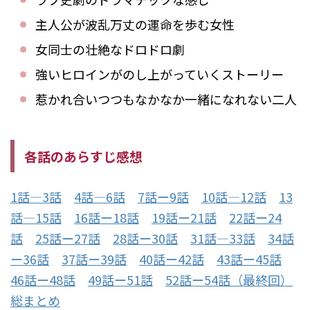
主人公が波乱万丈の運命を歩む女性
女同士の壮絶なドロドロ劇
強いヒロインがのし上がっていくストーリー
惹かれ合いつつもなかなか一緒になれない二人
各話のあらすじ感想
1話―3話
4話―6話
7話ー9話
10話―12話
13
話―15話
16話ー18話
19話ー21話
22話ー24
話
25話ー27話
28話ー30話
31話―33話
34話
ー36話
37話ー39話
40話ー42話
43話ー45話
46話ー48話
49話ー51話
52話ー54話（最終回）
総まとめ