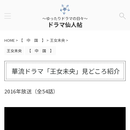
～ゆったりドラマの日々～
ドラマ仙人帖
HOME
>
【 中 国 】
>
王女未央
>
王女未央
【 中 国 】
華流ドラマ「王女未央」見どころ紹介
2016年放送（全54話）