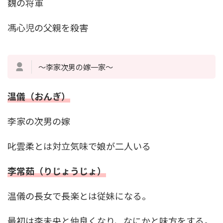
魏の将軍
馮心児の父親を殺害
～李家次男の嫁一家～
温儀（おんぎ）
李家の次男の嫁
叱雲柔とは対立気味で娘が二人いる
李常茹（りじょうじょ）
温儀の長女で長楽とは従妹になる。
最初は李未央と仲良くなり、なにかと味方をする。