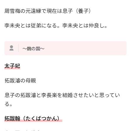
周雪梅の元遠縁で現在は息子（養子）
李未央とは従弟になる。李未央とは仲良し。
～魏の国～
太子妃
拓跋濬の母親
息子の拓跋濬と李長楽を結婚させたいと思ってい
る。
拓跋翰（たくばつかん）