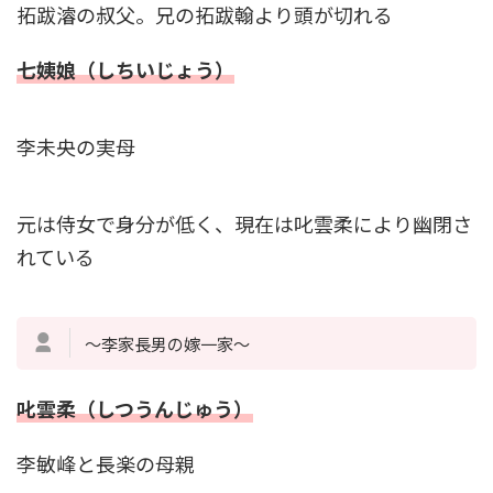
拓跋濬の叔父。兄の拓跋翰より頭が切れる
七姨娘（しちいじょう）
李未央の実母
元は侍女で身分が低く、現在は叱雲柔により幽閉さ
れている
～李家長男の嫁一家～
叱雲柔（しつうんじゅう）
李敏峰と長楽の母親